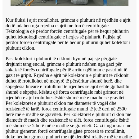
Kur fluksi i ajrit rrotullohet, grimcat e pluhurit në rrjedhën e ajrit
do të ndahen nga rrjedha e ajrit me forcë centrifugale.
Teknologjia që përdor forcën centrifugale për të hequr pluhurin
quhet teknologji centrifugale e heqjes së pluhurit. Pajisja që
përdor forcën centrifugale për të hequr pluhurin quhet kolektor i
pluhurit ciklon.
Pasi kolektori i pluhurit të ciklonit hyn në pajisje përgjatë
drejtimit tangjencial, grimcat e pluhurit ndahen nga gazi për
shkak të forcës centrifugale për të arritur qëllimin e pastrimit të
gazit të gripit. Rrjedha e ajrit në kolektorin e pluhurit të ciklonit
duhet të rrotullohet në mënyrë të përsëritur shumë herë, dhe
shpejtësia lineare e rrotullimit të rrjedhës së ajrit është gjithashtu
shumë e shpejtë, kështu që forca centrifugale mbi grimcat në
rrjedhën e ajrit rrotullues është shumë më e madhe se graviteti.
Për kolektorët e pluhurit ciklon me diametër të vogël dhe
rezistencë të lartë, forca centrifugale mund të jetë deri në 2500
herë më e madhe se graviteti. Për kolektorët e pluhurit ciklon me
diametër të madh dhe rezistencë të ulët, forca centrifugale është
më shumë se 5 herë më e madhe se graviteti. Gazi i ngarkuar me
pluhur gjeneron forcë centrifugale gjatë procesit të rrotullimit,
duke hedhur grimca pluhuri me një dendësi relative më të madhe