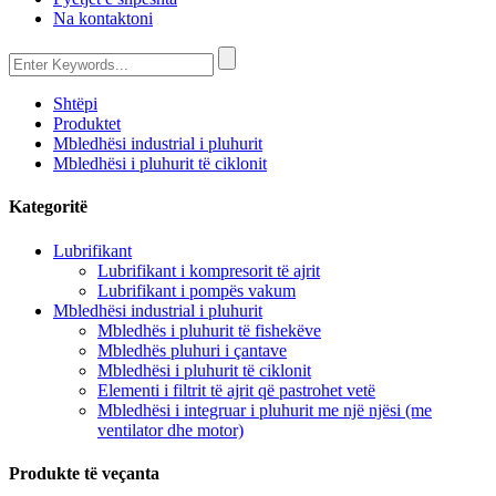
Na kontaktoni
Shtëpi
Produktet
Mbledhësi industrial i pluhurit
Mbledhësi i pluhurit të ciklonit
Kategoritë
Lubrifikant
Lubrifikant i kompresorit të ajrit
Lubrifikant i pompës vakum
Mbledhësi industrial i pluhurit
Mbledhës i pluhurit të fishekëve
Mbledhës pluhuri i çantave
Mbledhësi i pluhurit të ciklonit
Elementi i filtrit të ajrit që pastrohet vetë
Mbledhësi i integruar i pluhurit me një njësi (me
ventilator dhe motor)
Produkte të veçanta