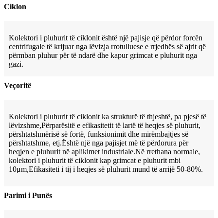
Ciklon
Kolektori i pluhurit të ciklonit është një pajisje që përdor forcën
centrifugale të krijuar nga lëvizja rrotulluese e rrjedhës së ajrit që
përmban pluhur për të ndarë dhe kapur grimcat e pluhurit nga
gazi.
Veçoritë
Kolektori i pluhurit të ciklonit ka strukturë të thjeshtë, pa pjesë të
lëvizshme,
Përparësitë e efikasitetit të lartë të heqjes së pluhurit,
përshtatshmërisë së fortë, funksionimit dhe mirëmbajtjes së
përshtatshme, etj.
Është një nga pajisjet më të përdorura për
heqjen e pluhurit në aplikimet industriale.
Në rrethana normale,
kolektori i pluhurit të ciklonit kap grimcat e pluhurit mbi
10μm,
Efikasiteti i tij i heqjes së pluhurit mund të arrijë 50-80%.
Parimi i Punës