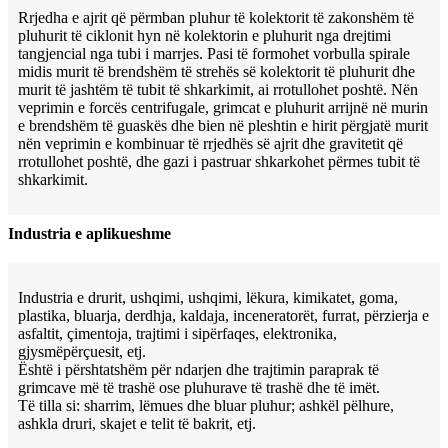
Rrjedha e ajrit që përmban pluhur të kolektorit të zakonshëm të
pluhurit të ciklonit hyn në kolektorin e pluhurit nga drejtimi
tangjencial nga tubi i marrjes. Pasi të formohet vorbulla spirale
midis murit të brendshëm të strehës së kolektorit të pluhurit dhe
murit të jashtëm të tubit të shkarkimit, ai rrotullohet poshtë. Nën
veprimin e forcës centrifugale, grimcat e pluhurit arrijnë në murin
e brendshëm të guaskës dhe bien në pleshtin e hirit përgjatë murit
nën veprimin e kombinuar të rrjedhës së ajrit dhe gravitetit që
rrotullohet poshtë, dhe gazi i pastruar shkarkohet përmes tubit të
shkarkimit.
Industria e aplikueshme
Industria e drurit, ushqimi, ushqimi, lëkura, kimikatet, goma,
plastika, bluarja, derdhja, kaldaja, inceneratorët, furrat, përzierja e
asfaltit, çimentoja, trajtimi i sipërfaqes, elektronika,
gjysmëpërçuesit, etj.
Është i përshtatshëm për ndarjen dhe trajtimin paraprak të
grimcave më të trashë ose pluhurave të trashë dhe të imët.
Të tilla si: sharrim, lëmues dhe bluar pluhur; ashkël pëlhure,
ashkla druri, skajet e telit të bakrit, etj.