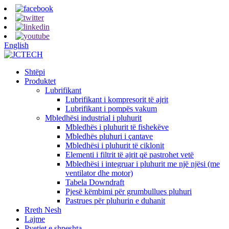
English
Shtëpi
Produktet
Lubrifikant
Lubrifikant i kompresorit të ajrit
Lubrifikant i pompës vakum
Mbledhësi industrial i pluhurit
Mbledhës i pluhurit të fishekëve
Mbledhës pluhuri i çantave
Mbledhësi i pluhurit të ciklonit
Elementi i filtrit të ajrit që pastrohet vetë
Mbledhësi i integruar i pluhurit me një njësi (me
ventilator dhe motor)
Tabela Downdraft
Pjesë këmbimi për grumbullues pluhuri
Pastrues për pluhurin e duhanit
Rreth Nesh
Lajme
Pyetjet e shpeshta