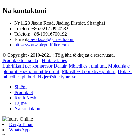
Na kontaktoni
Nr.1123 Jiaxin Road, Jiading District, Shanghai
Telefon: +86-021-59950582
Telefon: +86-19916700192
E-mail:
david.soo@jc-itech.com
https://www.airpullfilter.com
© Copyright - 2010-2021 : Të gjitha të drejtat e rezervuara.
Produkte të nxehta
-
Harta e faqes
Lubrifikant për kompresor Denair
,
Mbledhës i pluhurit
,
Mbledhja e
pluhurit të përpunimit të drurit
,
Mbledhësit portativë pluhuri
,
Hobiist
mbledhës pluhuri
,
Nxjerrësit e tymrave
,
Shtëpi
Produktet
Rreth Nesh
Lajme
Na kontaktoni
Dërgo Email
WhatsApp