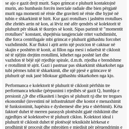
se ajo e gazit drejt murit. Sapo grimcat e pluhurit kontaktojnë
murin, ato humbasin forcën inerciale radiale dhe bien përgjatë
murit nga momenti në rënie dhe graviteti në rënie dhe hyjnë në
tubin e shkarkimit të hirit. Kur gazi rrotullues i jashtëm rrotullues
dhe zbritës arrin në kon, ai lëviz më afër qendrës së kolektorit të
pluhurit për shkak të tkurrjes së konit. Sipas parimit të "momentit
rrotullues" konstant, shpejtësia tangjenciale rritet vazhdimisht,
dhe forca centrifugale mbi grimcat e pluhurit gjithashtu forcohet
vazhdimisht. Kur fluksi i ajrit arrin një pozicion të caktuar në
skajin e poshtëm të konit, ai fillon nga mesi i ndarësit të ciklonit
në të njëjtin drejtim rrotullimi, kthehet nga poshtë lart dhe
vazhdon të bëjë një rrjedhje spirale, d.m.th. rrjedha e brendshme
e rrotullimit të ajrit. Gazi i pastruar pas shkarkimit shkarkohet nga
tubi përmes tubit të shkarkimit, dhe një pjesë e grimcave të
pluhurit që nuk janë bllokuar gjithashtu shkarkohen nga kjo.
Performanca e kolektorit të pluhurit të ciklonit përfshin tre
performanca teknike (përpunimi i rrjedhës së gazit Q, humbja e
presionit △Þ dhe efikasiteti i heqjes së pluhurit η) dhe tre tregues
ekonomikë (investimi në infrastrukturë dhe kostot e menaxhimit
të funksionimit, hapësira e dyshemesë dhe jeta e shërbimit). Këta
faktorë duhet të merren parasysh plotësisht gjatë rishikimit dhe
zgjedhjes së kolektorëve të pluhurit ciklon. Kolektori ideal i
pluhurit të ciklonit duhet të plotësojë teknikisht kërkesat e
prodhimit të procesit dhe mbrojtjen e mjedisit për përqendrimin e