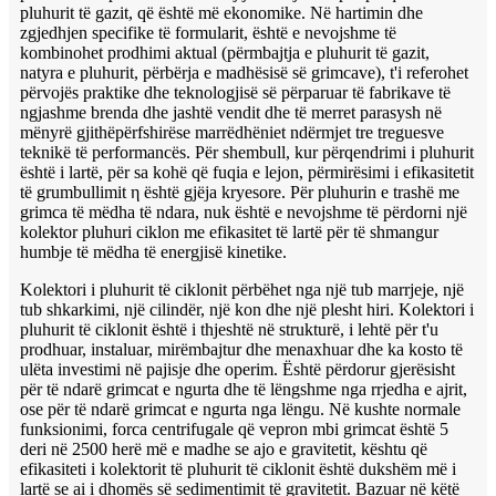
pluhurit të gazit, që është më ekonomike. Në hartimin dhe
zgjedhjen specifike të formularit, është e nevojshme të
kombinohet prodhimi aktual (përmbajtja e pluhurit të gazit,
natyra e pluhurit, përbërja e madhësisë së grimcave), t'i referohet
përvojës praktike dhe teknologjisë së përparuar të fabrikave të
ngjashme brenda dhe jashtë vendit dhe të merret parasysh në
mënyrë gjithëpërfshirëse marrëdhëniet ndërmjet tre treguesve
teknikë të performancës. Për shembull, kur përqendrimi i pluhurit
është i lartë, për sa kohë që fuqia e lejon, përmirësimi i efikasitetit
të grumbullimit η është gjëja kryesore. Për pluhurin e trashë me
grimca të mëdha të ndara, nuk është e nevojshme të përdorni një
kolektor pluhuri ciklon me efikasitet të lartë për të shmangur
humbje të mëdha të energjisë kinetike.
Kolektori i pluhurit të ciklonit përbëhet nga një tub marrjeje, një
tub shkarkimi, një cilindër, një kon dhe një plesht hiri. Kolektori i
pluhurit të ciklonit është i thjeshtë në strukturë, i lehtë për t'u
prodhuar, instaluar, mirëmbajtur dhe menaxhuar dhe ka kosto të
ulëta investimi në pajisje dhe operim. Është përdorur gjerësisht
për të ndarë grimcat e ngurta dhe të lëngshme nga rrjedha e ajrit,
ose për të ndarë grimcat e ngurta nga lëngu. Në kushte normale
funksionimi, forca centrifugale që vepron mbi grimcat është 5
deri në 2500 herë më e madhe se ajo e gravitetit, kështu që
efikasiteti i kolektorit të pluhurit të ciklonit është dukshëm më i
lartë se ai i dhomës së sedimentimit të gravitetit. Bazuar në këtë