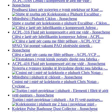
Prodhuesi kinez për nxjerrjen e tymit mjekësor në Kinë ...
Shitje e nxehtë për koleksionin e pluhurit Excalibur - Ciklon...
Cilësi e lartë për lubrifikantin kompresor Jufeng - ACPL...
Cilësi e lartë për çanta me filtër pëlhure - ACPL-VCP ...
Nxjerrja e tymrave kimike të lëvizshme direkt nga fabrika -...
Çmimi më i mirë në kolektorin e pluhurit Chris Notap -
Cyclone ...
Trajtim i mirë-projektuar i pluhurit - Air Fi vetë-pastrues...