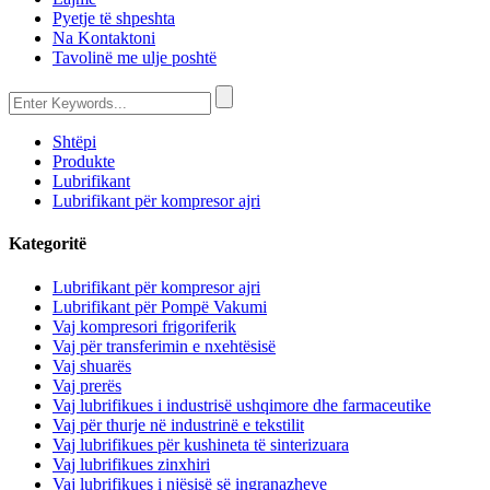
Pyetje të shpeshta
Na Kontaktoni
Tavolinë me ulje poshtë
Shtëpi
Produkte
Lubrifikant
Lubrifikant për kompresor ajri
Kategoritë
Lubrifikant për kompresor ajri
Lubrifikant për Pompë Vakumi
Vaj kompresori frigoriferik
Vaj për transferimin e nxehtësisë
Vaj shuarës
Vaj prerës
Vaj lubrifikues i industrisë ushqimore dhe farmaceutike
Vaj për thurje në industrinë e tekstilit
Vaj lubrifikues për kushineta të sinterizuara
Vaj lubrifikues zinxhiri
Vaj lubrifikues i njësisë së ingranazheve