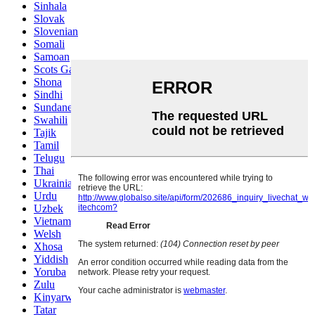
Sinhala
Slovak
Slovenian
Somali
Samoan
Scots Gaelic
Shona
Sindhi
Sundanese
Swahili
Tajik
Tamil
Telugu
Thai
Ukrainian
Urdu
Uzbek
Vietnamese
Welsh
Xhosa
Yiddish
Yoruba
Zulu
Kinyarwanda
Tatar