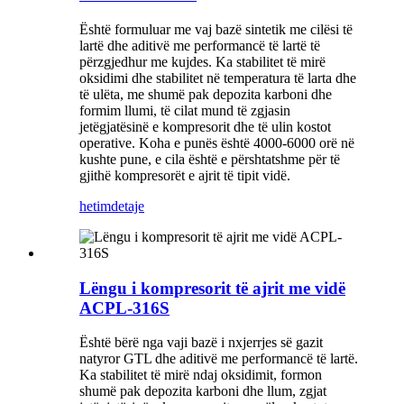
Është formuluar me vaj bazë sintetik me cilësi të
lartë dhe aditivë me performancë të lartë të
përzgjedhur me kujdes. Ka stabilitet të mirë
oksidimi dhe stabilitet në temperatura të larta dhe
të ulëta, me shumë pak depozita karboni dhe
formim llumi, të cilat mund të zgjasin
jetëgjatësinë e kompresorit dhe të ulin kostot
operative. Koha e punës është 4000-6000 orë në
kushte pune, e cila është e përshtatshme për të
gjithë kompresorët e ajrit të tipit vidë.
hetim
detaje
Lëngu i kompresorit të ajrit me vidë
ACPL-316S
Është bërë nga vaji bazë i nxjerrjes së gazit
natyror GTL dhe aditivë me performancë të lartë.
Ka stabilitet të mirë ndaj oksidimit, formon
shumë pak depozita karboni dhe llum, zgjat