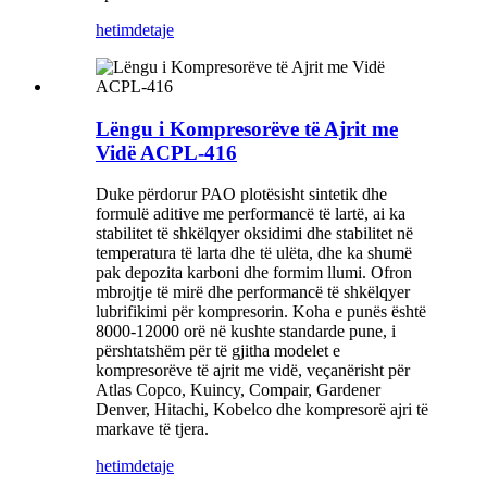
hetim
detaje
Lëngu i Kompresorëve të Ajrit me
Vidë ACPL-416
Duke përdorur PAO plotësisht sintetik dhe
formulë aditive me performancë të lartë, ai ka
stabilitet të shkëlqyer oksidimi dhe stabilitet në
temperatura të larta dhe të ulëta, dhe ka shumë
pak depozita karboni dhe formim llumi. Ofron
mbrojtje të mirë dhe performancë të shkëlqyer
lubrifikimi për kompresorin. Koha e punës është
8000-12000 orë në kushte standarde pune, i
përshtatshëm për të gjitha modelet e
kompresorëve të ajrit me vidë, veçanërisht për
Atlas Copco, Kuincy, Compair, Gardener
Denver, Hitachi, Kobelco dhe kompresorë ajri të
markave të tjera.
hetim
detaje