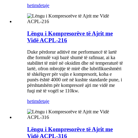
hetim
detaje
Lëngu i Kompresorëve të Ajrit me
Vidë ACPL-216
Duke përdorur aditivë me performancë të lartë
dhe formulë vaji bazë shumë të rafinuar, ai ka
stabilitet të mirë në oksidim dhe në temperaturë të
lartë, ofron mbrojtje të mirë dhe lubrifikueshmëri
të shkëlqyer për vajin e kompresorit, koha e
punës është 4000 orë në kushte standarde pune, i
përshtatshëm për kompresorë ajri me vidë me
fuqi më të vogël se 110kw.
hetim
detaje
Lëngu i Kompresorëve të Ajrit me
Vidë ACPL-316