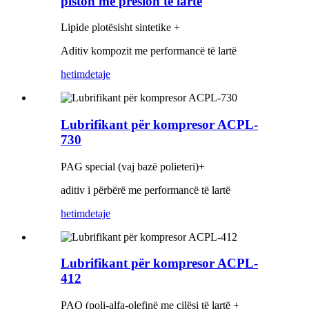
piston me presion të lartë
Lipide plotësisht sintetike +
Aditiv kompozit me performancë të lartë
hetim
detaje
Lubrifikant për kompresor ACPL-
730
PAG special (vaj bazë polieteri)+
aditiv i përbërë me performancë të lartë
hetim
detaje
Lubrifikant për kompresor ACPL-
412
PAO (poli-alfa-olefinë me cilësi të lartë +