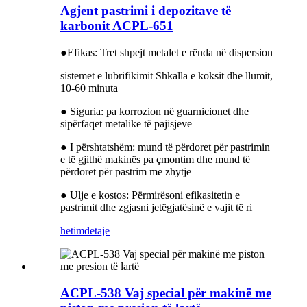
Agjent pastrimi i depozitave të
karbonit ACPL-651
●Efikas: Tret shpejt metalet e rënda në dispersion
sistemet e lubrifikimit Shkalla e koksit dhe llumit,
10-60 minuta
● Siguria: pa korrozion në guarnicionet dhe
sipërfaqet metalike të pajisjeve
● I përshtatshëm: mund të përdoret për pastrimin
e të gjithë makinës pa çmontim dhe mund të
përdoret për pastrim me zhytje
● Ulje e kostos: Përmirësoni efikasitetin e
pastrimit dhe zgjasni jetëgjatësinë e vajit të ri
hetim
detaje
ACPL-538 Vaj special për makinë me