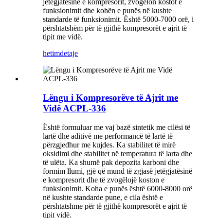
jetëgjatësinë e kompresorit, zvogëlon kostot e
funksionimit dhe kohën e punës në kushte
standarde të funksionimit. Është 5000-7000 orë, i
përshtatshëm për të gjithë kompresorët e ajrit të
tipit me vidë.
hetim
detaje
Lëngu i Kompresorëve të Ajrit me
Vidë ACPL-336
Është formuluar me vaj bazë sintetik me cilësi të
lartë dhe aditivë me performancë të lartë të
përzgjedhur me kujdes. Ka stabilitet të mirë
oksidimi dhe stabilitet në temperatura të larta dhe
të ulëta. Ka shumë pak depozita karboni dhe
formim llumi, gjë që mund të zgjasë jetëgjatësinë
e kompresorit dhe të zvogëlojë koston e
funksionimit. Koha e punës është 6000-8000 orë
në kushte standarde pune, e cila është e
përshtatshme për të gjithë kompresorët e ajrit të
tipit vidë.