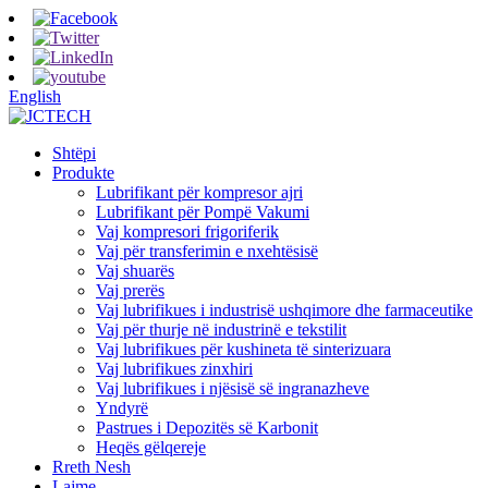
English
Shtëpi
Produkte
Lubrifikant për kompresor ajri
Lubrifikant për Pompë Vakumi
Vaj kompresori frigoriferik
Vaj për transferimin e nxehtësisë
Vaj shuarës
Vaj prerës
Vaj lubrifikues i industrisë ushqimore dhe farmaceutike
Vaj për thurje në industrinë e tekstilit
Vaj lubrifikues për kushineta të sinterizuara
Vaj lubrifikues zinxhiri
Vaj lubrifikues i njësisë së ingranazheve
Yndyrë
Pastrues i Depozitës së Karbonit
Heqës gëlqereje
Rreth Nesh
Lajme