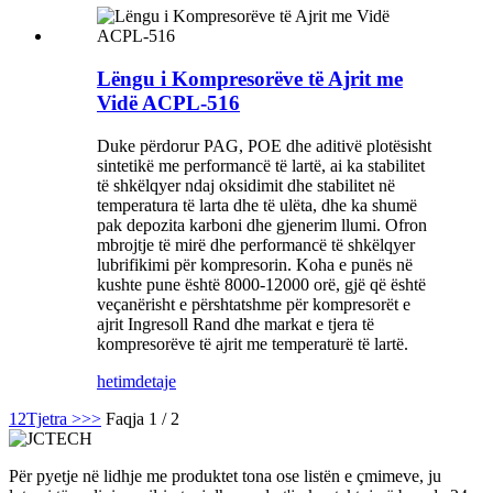
Lëngu i Kompresorëve të Ajrit me
Vidë ACPL-516
Duke përdorur PAG, POE dhe aditivë plotësisht
sintetikë me performancë të lartë, ai ka stabilitet
të shkëlqyer ndaj oksidimit dhe stabilitet në
temperatura të larta dhe të ulëta, dhe ka shumë
pak depozita karboni dhe gjenerim llumi. Ofron
mbrojtje të mirë dhe performancë të shkëlqyer
lubrifikimi për kompresorin. Koha e punës në
kushte pune është 8000-12000 orë, gjë që është
veçanërisht e përshtatshme për kompresorët e
ajrit Ingresoll Rand dhe markat e tjera të
kompresorëve të ajrit me temperaturë të lartë.
hetim
detaje
1
2
Tjetra >
>>
Faqja 1 / 2
Për pyetje në lidhje me produktet tona ose listën e çmimeve, ju