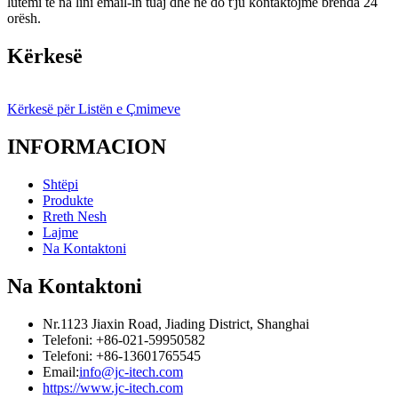
lutemi të na lini email-in tuaj dhe ne do t'ju kontaktojmë brenda 24
orësh.
Kërkesë
Kërkesë për Listën e Çmimeve
INFORMACION
Shtëpi
Produkte
Rreth Nesh
Lajme
Na Kontaktoni
Na Kontaktoni
Nr.1123 Jiaxin Road, Jiading District, Shanghai
Telefoni: +86-021-59950582
Telefoni: +86-13601765545
Email:
info@jc-itech.com
https://www.jc-itech.com